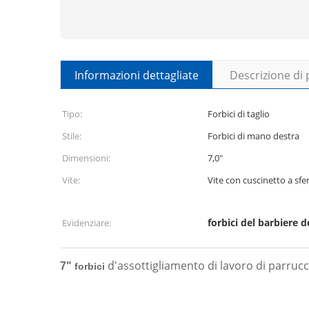
Informazioni dettagliate
Descrizione di
Tipo:
Forbici di taglio
Stile:
Forbici di mano destra
Dimensioni:
7,0"
Vite:
Vite con cuscinetto a sfe
forbici del barbiere d
Evidenziare:
d'assottigliamento di lavoro di parrucchi
7"
forbici