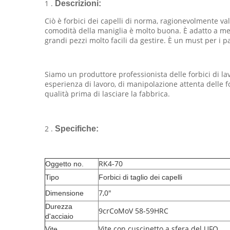
1 .
Descrizioni:
Ciò è forbici dei capelli di norma, ragionevolmente va
comodità della maniglia è molto buona. È adatto a mec
grandi pezzi molto facili da gestire. È un must per i p
Siamo un produttore professionista delle forbici di lav
esperienza di lavoro, di manipolazione attenta delle for
qualità prima di lasciare la fabbrica.
2 .
Specifiche:
RK4-70
Oggetto no.
Tipo
Forbici di taglio dei capelli
7,0"
Dimensione
Durezza
9crCoMoV 58-59HRC
d'acciaio
Vite con cuscinetto a sfera del UFO
Vite