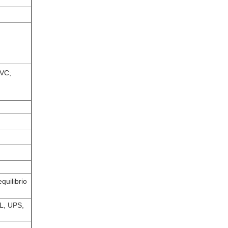
PVC;
quilibrio
HL, UPS,