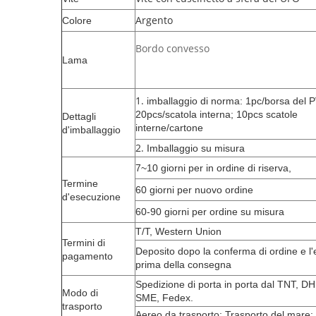
Argento
Colore
Bordo convesso
Lama
1.
imballaggio di norma: 1pc/borsa del 
20pcs/scatola interna; 10pcs scatole
Dettagli
interne/cartone
d'imballaggio
2.
Imballaggio su misura
7~10 giorni per in ordine di riserva,
Termine
60 giorni per nuovo ordine
d'esecuzione
60-90 giorni per ordine su misura
T/T, Western Union
Termini di
Deposito dopo la conferma di ordine e l'e
pagamento
prima della consegna
Spedizione di porta in porta dal TNT, D
Modo di
SME, Fedex.
trasporto
Aereo da trasporto; Trasporto del mare;