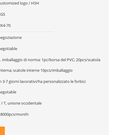
customized logo / HSH
SGS
RK4-70
negoziazione
negotiable
. imballaggio di norma: 1pc/borsa del PVC; 20pcs/scatola
nterna; scatole interne 10pcs/imballaggio
n 3-7 giorni lavorativi/ha personalizzato le forbici
negotable
 / T, unione occidentale
18000pcs/month