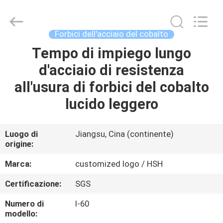
Zhangjiagang
City
Jincheng
Scissors
Co.,
Forbici dell'acciaio del cobalto
Ltd..
All
Rights
Tempo di impiego lungo
CASA
Reserved.
d'acciaio di resistenza
PRODOTTI
all'usura di forbici del cobalto
lucido leggero
CIRCA
NOI
Luogo di
Jiangsu, Cina (continente)
origine:
GIRO
Marca:
customized logo / HSH
DELLA
Certificazione:
SGS
FABBRICA
Numero di
I-60
modello: