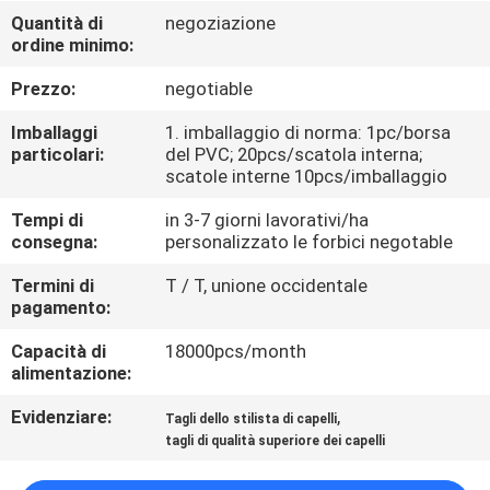
CONTROLLO
Quantità di
negoziazione
ordine minimo:
DI
QUALITÀ
Prezzo:
negotiable
Imballaggi
1. imballaggio di norma: 1pc/borsa
CONTATTICI
particolari:
del PVC; 20pcs/scatola interna;
scatole interne 10pcs/imballaggio
Tempi di
in 3-7 giorni lavorativi/ha
RICHIEDA
consegna:
personalizzato le forbici negotable
UNA
Termini di
T / T, unione occidentale
CITAZIONE
pagamento:
Capacità di
18000pcs/month
MAPPA
alimentazione:
DEL
Evidenziare:
,
Tagli dello stilista di capelli
SITO
tagli di qualità superiore dei capelli