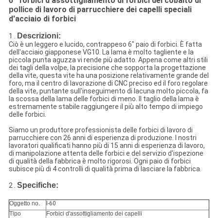
forbici
d'assottigliamento di forbici del cobalto di
6"
di lavoro di parrucchiere dei capelli speciali
pollice
d'acciaio di forbici
Descrizioni:
1 .
Ciò è un leggero e lucido, contrappeso 6" paio di forbici. È fatta
dell'acciaio giapponese VG10. La lama è molto tagliente e la
piccola punta aguzza vi rende più adatto. Appena come altri stili
dei tagli della volpe, la precisione che sopporta la progettazione
della vite, questa vite ha una posizione relativamente grande del
foro, ma il centro di lavorazione di CNC preciso ed il foro regolare
della vite, puntante sull'inseguimento di lacuna molto piccola, fa
la scossa della lama delle forbici di meno. Il taglio della lama è
estremamente stabile raggiungere il più alto tempo di impiego
delle forbici.
Siamo un produttore professionista delle forbici di lavoro di
parrucchiere con 26 anni di esperienza di produzione. I nostri
lavoratori qualificati hanno più di 15 anni di esperienza di lavoro,
di manipolazione attenta delle forbici e del servizio d'ispezione
di qualità della fabbrica è molto rigorosi. Ogni paio di forbici
subisce più di 4 controlli di qualità prima di lasciare la fabbrica.
Specifiche:
2 .
Oggetto no.
I-60
Tipo
Forbici d'assottigliamento dei capelli