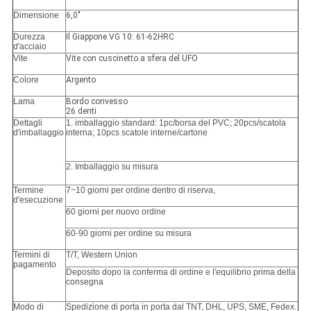
Dimensione
6,0"
Durezza
Il Giappone VG 10: 61-62HRC
d'acciaio
Vite
Vite con cuscinetto a sfera del UFO
Colore
Argento
Lama
Bordo convesso
26 denti
Dettagli
1. imballaggio standard: 1pc/borsa del PVC; 20pcs/scatola
d'imballaggio
interna; 10pcs scatole interne/cartone
2. Imballaggio su misura
Termine
7~10 giorni per ordine dentro di riserva,
d'esecuzione
60 giorni per nuovo ordine
60-90 giorni per ordine su misura
Termini di
T/T, Western Union
pagamento
Deposito dopo la conferma di ordine e l'equilibrio prima della
consegna
Modo di
Spedizione di porta in porta dal TNT, DHL, UPS, SME, Fedex.